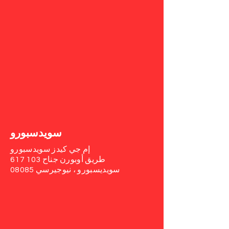
سويدسبورو
إم جي كيدز سويدسبورو
617 طريق أوبورن
جناح 103
سويديسبورو ، نيوجيرسي 08085