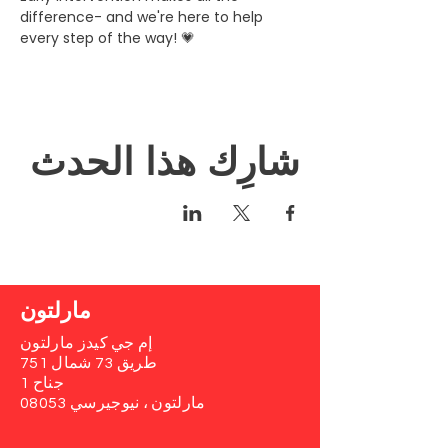
difference- and we're here to help 
every step of the way! 💗
شارِك هذا الحدث
مارلتون
إم جي كيدز مارلتون
751 طريق 73 شمال
جناح 1
مارلتون ، نيوجيرسي 08053