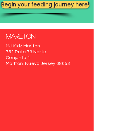
Begin your feeding journey here!
Marlton
MJ Kidz Marlton
751 Ruta 73 Norte
Conjunto 1
Marlton, Nueva Jersey 08053