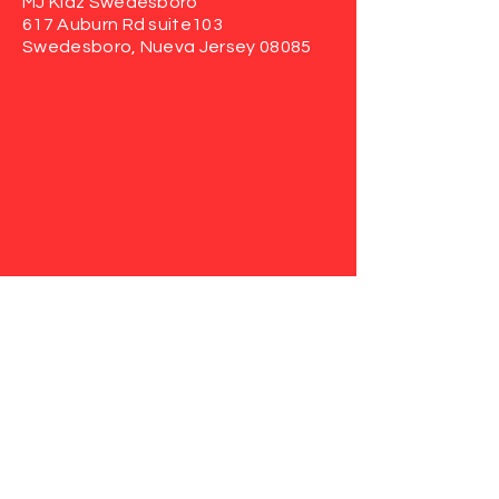
MJ Kidz Swedesboro
617 Auburn Rd
suite103
Swedesboro, Nueva Jersey 08085
Haddonfield
MJ Kidz Haddonfield
807 N. Avenida Haddon
suite 205