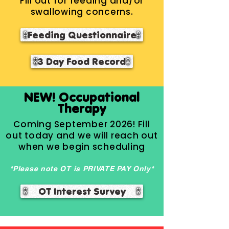
Fill out for feeding and/or
swallowing concerns.
Feeding Questionnaire
3 Day Food Record
NEW! Occupational
Therapy
Coming September 2026! Fill
out today and we will reach out
when we begin scheduling
*Please note OT is PRIVATE PAY Only*
OT Interest Survey