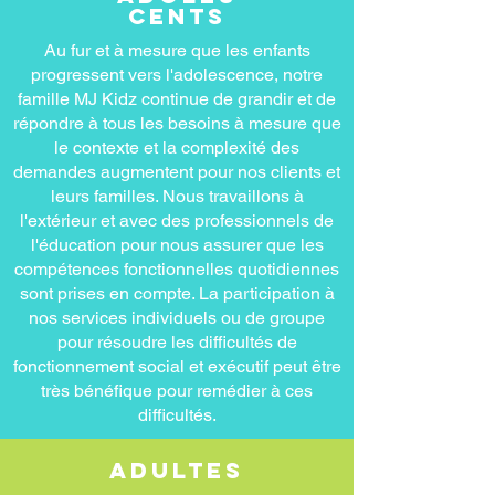
cents
Au fur et à mesure que les enfants
progressent vers l'adolescence, notre
famille MJ Kidz continue de grandir et de
répondre à tous les besoins à mesure que
le contexte et la complexité des
demandes augmentent pour nos clients et
leurs familles. Nous travaillons à
l'extérieur et avec des professionnels de
l'éducation pour nous assurer que les
compétences fonctionnelles quotidiennes
sont prises en compte. La participation à
nos services individuels ou de groupe
pour résoudre les difficultés de
fonctionnement social et exécutif peut être
très bénéfique pour remédier à ces
difficultés.
Adultes