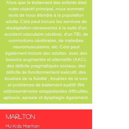
Alors que le traitement des enfants était
notre objectif principal, nous sommes
ravis de nous étendre à la population
adulte. Cela peut inclure les services de
réadaptation nécessaires à la suite d'un
accident vasculaire cérébral, d'un TBI, de
commotions cérébrales, de maladies
neuromusculaires, etc. Cela peut
également inclure des adultes avec des
besoins augmentés et alternatifs (AAC),
des déficits pragmatiques sociaux, des
déficits de fonctionnement exécutif, des
troubles de la fluidité , troubles de la voix
et problèmes de traitement auditif. We
address
mémoire et
rappeler
des difficultés
,
aphasie, apraxie et dysphagie également.
Marlton
MJ Kidz Marlton