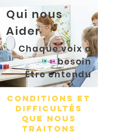
Qui nous
Aider
Chaque voix a
besoin
Être entendu
Conditions et
difficultés
que nous
traitons