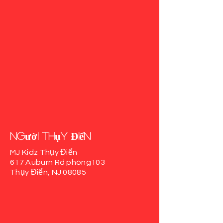
người Thụy Điển
MJ Kidz Thụy Điển
617 Auburn Rd
phòng103
Thụy Điển, NJ 08085