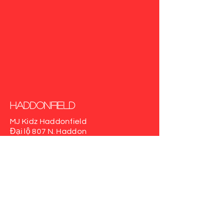
Haddonfield
MJ Kidz Haddonfield
Đại lộ 807 N. Haddon
Phòng 205
Haddonfield, NJ 08033