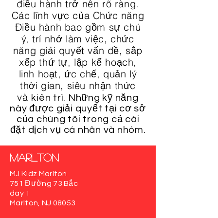
điều hành trở nên rõ ràng.
Các lĩnh vực của Chức năng
Điều hành bao gồm sự chú
ý, trí nhớ làm việc, chức
năng giải quyết vấn đề, sắp
xếp thứ tự, lập kế hoạch,
linh hoạt, ức chế, quản lý
thời gian, siêu nhận thức
và
kiên trì. Những kỹ năng
này được giải quyết tại cơ sở
của chúng tôi trong cả cài
đặt dịch vụ cá nhân và nhóm.
Marlton
MJ Kidz Marlton
751 Đường 73 Bắc
dãy 1
Marlton, NJ 08053