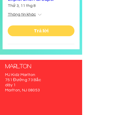
Thứ 3, 11 thg 8
Thông tin khác
Trả lời
Marlton
MJ Kidz Marlton
751 Đường 73 Bắc
dãy 1
Marlton, NJ 08053