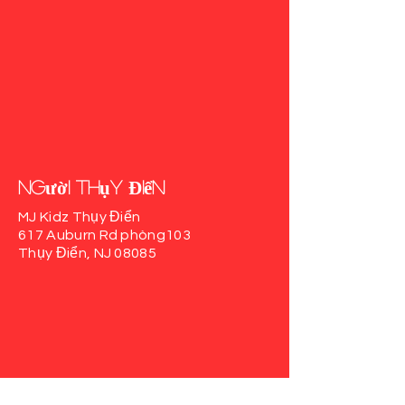
người Thụy Điển
MJ Kidz Thụy Điển
617 Auburn Rd
phòng103
Thụy Điển, NJ 08085