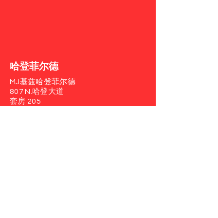
哈登菲尔德
MJ基兹哈登菲尔德
807 N.哈登大道
套房 205
新泽西州哈登菲尔德 08033