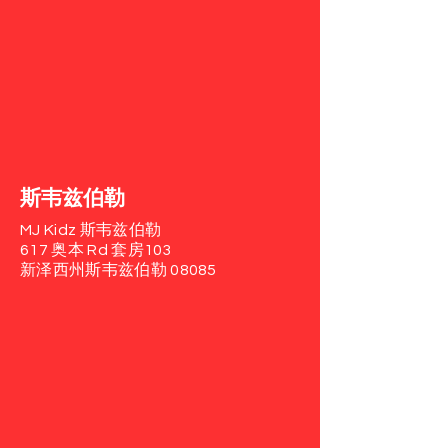
斯韦兹伯勒
MJ Kidz 斯韦兹伯勒
617 奥本 Rd
套房103
新泽西州斯韦兹伯勒 08085